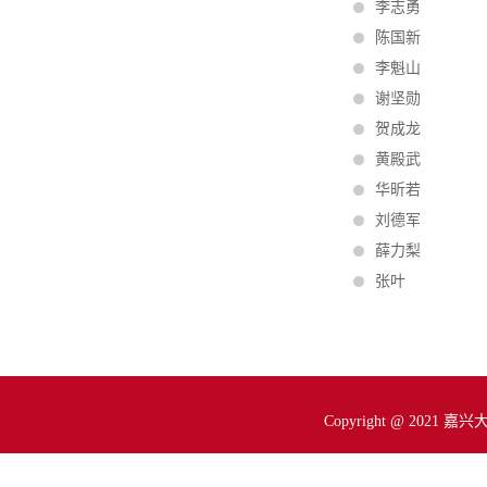
李志勇
陈国新
李魁山
谢坚勋
贺成龙
黄殿武
华昕若
刘德军
薛力梨
张叶
Copyright @ 2021