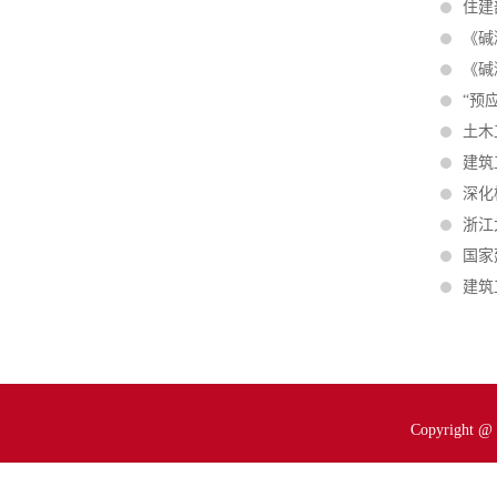
住建
《碱
《碱
“预
土木
建筑
深化
浙江
国家
建筑
Copyrigh