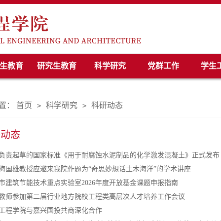
生教育
研究生教育
科学研究
党群工作
学生
置：
首页
科学研究
科研动态
>
>
研动态
负责起草的国家标准《用于耐腐蚀水泥制品的化学激发混凝土》正式发布
梅国雄教授应邀来我院作题为“奇思妙想话土木海洋”的学术讲座
市建筑节能技术重点实验室2026年度开放基金课题申报指南
教师参加第二届行业地方院校工程类高层次人才培养工作会议
工程学院与嘉兴国投共商深化合作