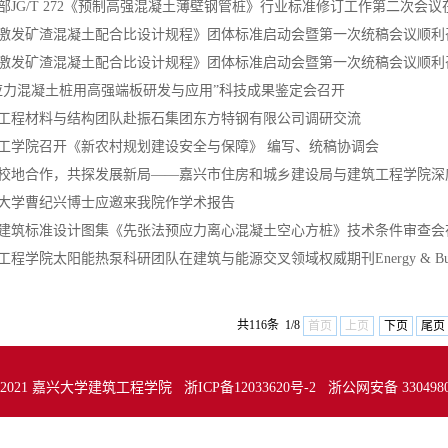
部JG/T 272《预制高强混凝土薄壁钢管桩》行业标准修订工作第二次会
激发矿渣混凝土配合比设计规程》团体标准启动会暨第一次统稿会议顺利
激发矿渣混凝土配合比设计规程》团体标准启动会暨第一次统稿会议顺利
应力混凝土桩用高强端板研发与应用”科技成果鉴定会召开
工程材料与结构团队赴振石集团东方特钢有限公司调研交流
工学院召开《新农村规划建设安全与保障》 编写、统稿协调会
校地合作，共探发展新局——嘉兴市住房和城乡建设局与建筑工程学院深
大学曹纪兴博士应邀来我院作学术报告
建筑标准设计图集《先张法预应力离心混凝土空心方桩》技术条件审查会
工程学院太阳能热泵科研团队在建筑与能源交叉领域权威期刊Energy & Build
共116条 1/8
首页
上页
下页
尾页
t @ 2021 嘉兴大学建筑工程学院 浙ICP备12033620号-2 浙公网安备 330498