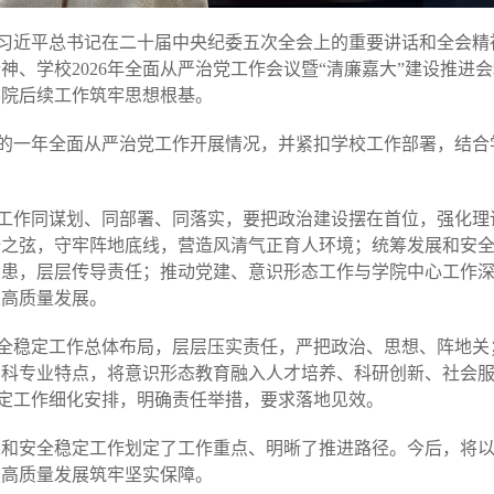
习近平总书记在二十届中央纪委五次全会上的重要讲话和全会精
精神
、
学校
2026年全面从严治党工作会议暨“清廉嘉大”建设推
学院后续工作筑牢思想根基。
的一年
全面从严治党工作开展情况，并
紧扣学校
工作
部署，结合
工作同谋划、同部署、同落实，要把政治建设摆在首位，强化理
全之弦，守牢阵地底线，营造风清气正育人环境；统筹发展和安
隐患，层层传导责任；推动党建、意识形态工作与学院中心工作
业高质量发展。
全稳定工作总体布局，层层压实责任，严把政治、思想、阵地关
学科
专业特点，将意识形态教育融入人才培养、科研创新、社会
稳定工作细化安排，明确责任举措，要求落地见效。
治党和安全稳定工作划定了工作重点、明晰了推进路径。
今后，将
业高质量发展筑牢坚实保障。