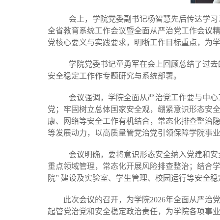
会上，学院党委副书记杨智慧先后传达学习
全省教育系统工作会议暨全面从严治党工作会议
党核心要义与实践要求，明晰工作目标重点，为
学院党委书记童勇军在会上
回顾总结了
过去
安全稳定
工作作
专题研究与系统部署。
会议强调，
学
院
全面从严治党工作
要
与中心
党；牢固树立总体国家安全观，绷紧意识形态安
康、网络等安全工作有机结合，常态化排查整治
等发展动力，以高质量管党治党引领保障学院事
会议明确，要将意识形态安全纳入党建和安
重点领域管理，常态化开展风险排查整治；结合
院” 建设及实验室、学生管理、校园运行等安全
此次会议的召开，为学院
2026年全面从严
起管党治党和安全稳定政治责任，为学院各项事